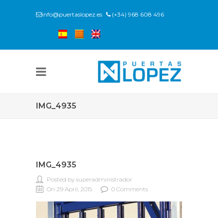
info@puertaslopez.es
(+34) 968 608 496
IMG_4935
IMG_4935
Posted by superadministrador
On 29 April, 2015
0 Comments